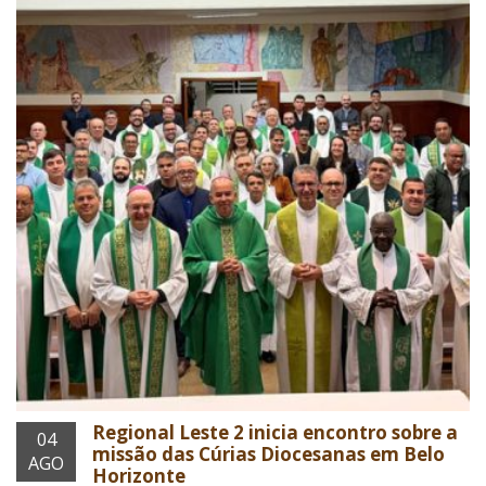
Regional Leste 2 inicia encontro sobre a
04
missão das Cúrias Diocesanas em Belo
AGO
Horizonte