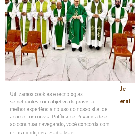
Encontro Nacional de Formadores de
31
Seminários debate os desafios da
Utilizamos cookies e tecnologias
JUL
cultura digital na formação presbiteral
semelhantes com objetivo de prover a
Notícias em Geral
melhor experiência no uso do nosso site, de
acordo com nossa Política de Privacidade e,
ao continuar navegando, você concorda com
estas condições.
Saiba Mais