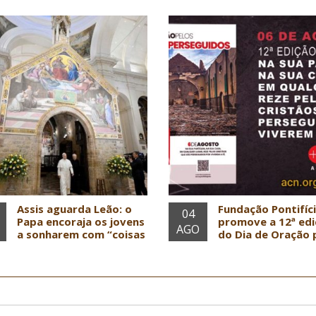
Assis aguarda Leão: o
Fundação Pontifíc
04
Papa encoraja os jovens
promove a 12ª ed
AGO
a sonharem com “coisas
do Dia de Oração 
grandes”
Cristãos Persegui
Notícias em Geral
Notícias em Geral