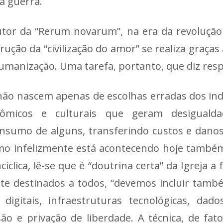
à guerra.
or da “Rerum novarum”, na era da revolução 
rução da “civilização do amor” se realiza graç
sumanização. Uma tarefa, portanto, que diz resp
s não nascem apenas de escolhas erradas dos in
nômicos e culturais que geram desigua
sumo de alguns, transferindo custos e danos 
omo infelizmente está acontecendo hoje també
íclica, lê-se que é “doutrina certa” da Igreja a
nte destinados a todos, “devemos incluir tam
 digitais, infraestruturas tecnológicas, da
ão e privação de liberdade. A técnica, de fat