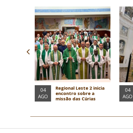
 ruptura
Regional Leste 2 inicia
04
04
Geral
encontro sobre a
AGO
AGO
missão das Cúrias
Diocesanas em Belo
Horizonte
Notícias em Geral