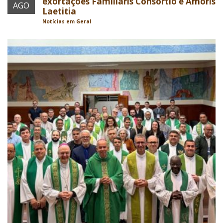
exortações Familiaris Consortio e Amoris
AGO
Laetitia
Notícias em Geral