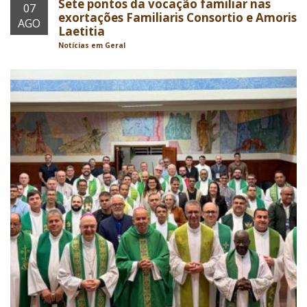
Sete pontos da vocação familiar nas
07
exortações Familiaris Consortio e Amoris
AGO
Laetitia
Notícias em Geral