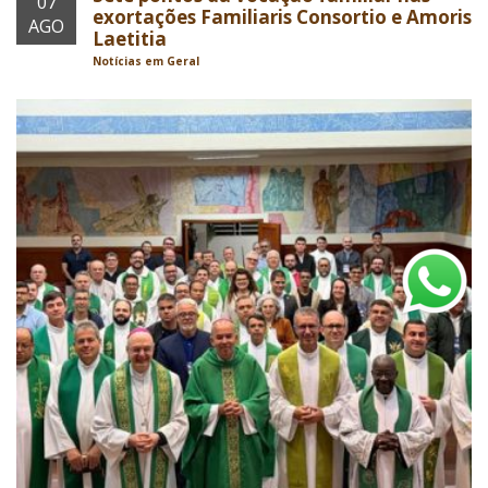
07
exortações Familiaris Consortio e Amoris
AGO
Laetitia
Notícias em Geral