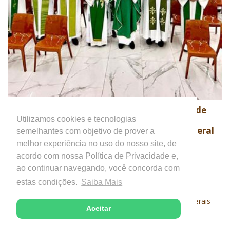
Encontro Nacional de Formadores de
31
Seminários debate os desafios da
Utilizamos cookies e tecnologias
JUL
cultura digital na formação presbiteral
semelhantes com objetivo de prover a
Notícias em Geral
melhor experiência no uso do nosso site, de
acordo com nossa Política de Privacidade e,
ao continuar navegando, você concorda com
estas condições.
Saiba Mais
Paróquia São Francisco de Assis - Timóteo, Minas Gerais
Aceitar
Desenvolvido com excelência pela