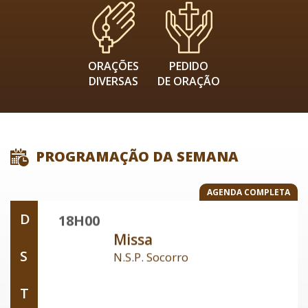
ORAÇÕES
PEDIDO
DIVERSAS
DE ORAÇÃO
PROGRAMAÇÃO DA SEMANA
AGENDA COMPLETA
D
07H30
18H00
Missa
Missa
S
Matriz
N.S.P. Socorro
09H00
T
Missa