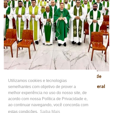
Encontro Nacional de Formadores de
31
Seminários debate os desafios da
Utilizamos cookies e tecnologias
JUL
cultura digital na formação presbiteral
semelhantes com objetivo de prover a
Notícias em Geral
melhor experiência no uso do nosso site, de
acordo com nossa Política de Privacidade e,
ao continuar navegando, você concorda com
estas condições.
Saiba Mais